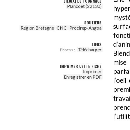
LIEU(X) DE TOURNAGE
Plancoët (22130)
hype
mysté
SOUTIENS
surf
Région Bretagne
CNC
Procirep-Angoa
fonc
d’anim
LIENS
Télécharger
Photos :
Blend
mise
IMPRIMER CETTE FICHE
parfa
Imprimer
Enregistrer en PDF
l’oei
premi
trava
prend
l’util