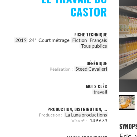
CASTOR
FICHE TECHNIQUE
2019
24'
Court métrage
Fiction
Français
Tous publics
GÉNÉRIQUE
Steed Cavalieri
Réalisation :
MOTS CLÉS
travail
PRODUCTION, DISTRIBUTION, ...
La Luna productions
Production :
149.673
Visa n° :
SYNOPS
Eric 