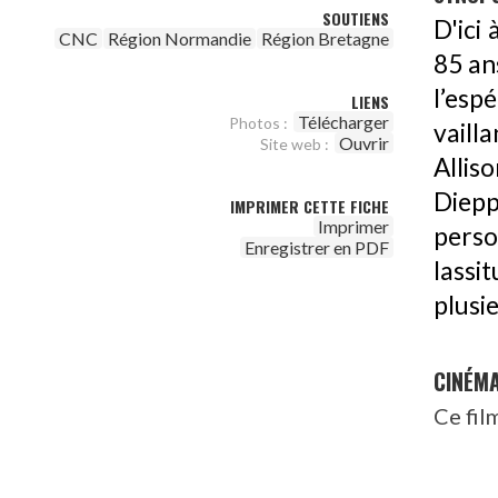
SOUTIENS
D'ici
CNC
Région Normandie
Région Bretagne
85 an
l’esp
LIENS
Télécharger
Photos :
vaill
Ouvrir
Site web :
Allis
Diepp
IMPRIMER CETTE FICHE
Imprimer
pers
Enregistrer en PDF
lassi
plusie
CINÉM
Ce fil