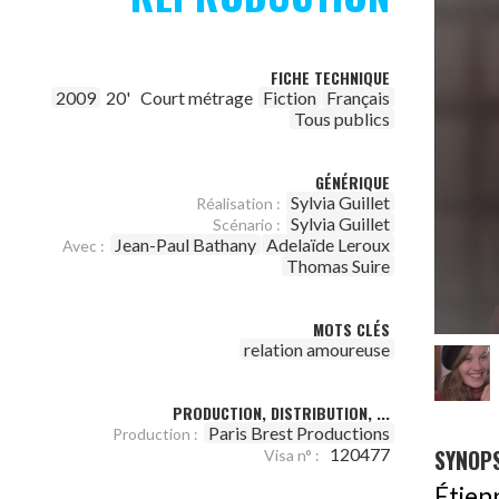
FICHE TECHNIQUE
2009
20'
Court métrage
Fiction
Français
Tous publics
GÉNÉRIQUE
Sylvia Guillet
Réalisation :
Sylvia Guillet
Scénario :
Jean-Paul Bathany
Adelaïde Leroux
Avec :
Thomas Suire
MOTS CLÉS
relation amoureuse
PRODUCTION, DISTRIBUTION, ...
Paris Brest Productions
Production :
SYNOPS
120477
Visa n° :
Étien