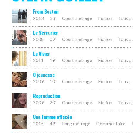
From Boston
2013
33'
Court métrage
Fiction
Tous p
Le Serrurier
2008
09'
Court métrage
Fiction
Tous p
Le Vivier
2011
19'
Court métrage
Fiction
Tous p
O jeunesse
2009
10'
Court métrage
Fiction
Tous p
Reproduction
2009
20'
Court métrage
Fiction
Tous p
Une femme effacée
2015
49'
Long métrage
Documentaire