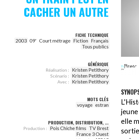
CACHER UN AUTRE
FICHE TECHNIQUE
2003
09'
Court métrage
Fiction
Français
Tous publics
GÉNÉRIQUE
Kristen Petithory
Réalisation :
Kristen Petithory
Scénario :
Kristen Petithory
Avec :
SYNOPS
MOTS CLÉS
L'His
voyage
estran
jeune
elle m
PRODUCTION, DISTRIBUTION, ...
Pois Chiche films
TV Brest
Production :
sorti
France 3 Ouest