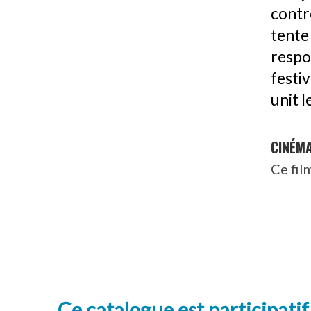
contr
tent
resp
festi
unit 
CINÉM
Ce fil
Ce catalogue est participatif