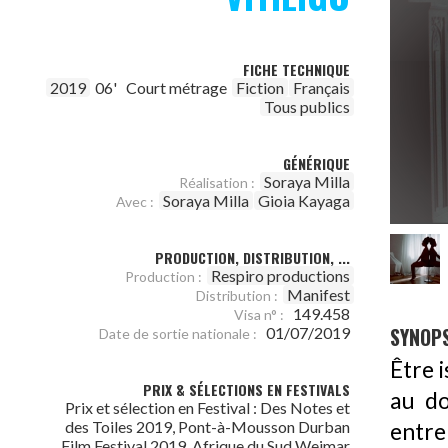
FICHE TECHNIQUE
2019
06'
Court métrage
Fiction
Français
Tous publics
GÉNÉRIQUE
Soraya Milla
Réalisation :
Soraya Milla
Gioia Kayaga
Avec :
PRODUCTION, DISTRIBUTION, ...
Respiro productions
Production :
Manifest
Distribution :
149.458
Visa n° :
SYNOPS
01/07/2019
Date de sortie nationale :
Être i
PRIX & SÉLECTIONS EN FESTIVALS
au do
Prix et sélection en Festival : Des Notes et
des Toiles 2019, Pont-à-Mousson Durban
entre
Film Festival 2019, Afrique du Sud Weimar