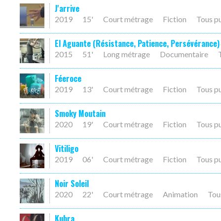
J'arrive
2019
15'
Court métrage
Fiction
Tous p
El Aguante (Résistance, Patience, Persévérance)
2015
51'
Long métrage
Documentaire
Féeroce
2019
13'
Court métrage
Fiction
Tous p
Smoky Moutain
2020
19'
Court métrage
Fiction
Tous p
Vitiligo
2019
06'
Court métrage
Fiction
Tous p
Noir Soleil
2020
22'
Court métrage
Animation
Tou
Kubra