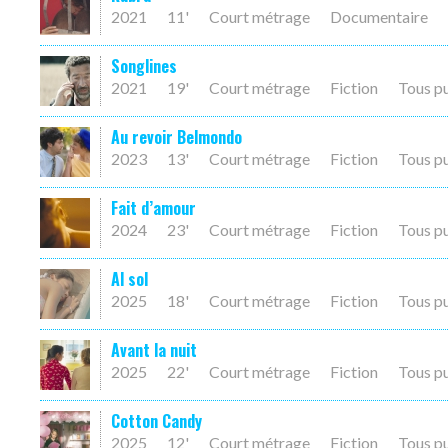
2021
11'
Court métrage
Documentaire
Songlines
2021
19'
Court métrage
Fiction
Tous p
Au revoir Belmondo
2023
13'
Court métrage
Fiction
Tous p
Fait d’amour
2024
23'
Court métrage
Fiction
Tous p
Al sol
2025
18'
Court métrage
Fiction
Tous p
Avant la nuit
2025
22'
Court métrage
Fiction
Tous p
Cotton Candy
2025
12'
Court métrage
Fiction
Tous p