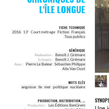
L'ÎLE LONGUE
FICHE TECHNIQUE
2016
13'
Court métrage
Fiction
Français
Tous publics
GÉNÉRIQUE
Benoît J. Grémare
Réalisation :
Benoît J. Grémare
Scénario :
Pierre Le Baleur
Sébastien Philippe
Avec :
Alix Van Oost
MOTS CLÉS
angoisse
ile
mer
politique
nucléaire
SYNOPS
PRODUCTION, DISTRIBUTION, ...
Les Éditions BenGrem
Production :
Une j