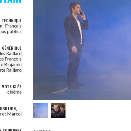
E TECHNIQUE
on
Français
ous publics
GÉNÉRIQUE
les Raillard
les François
re Binjamin
te Raillard
MOTS CLÉS
cinéma
IBUTION, ...
a et Marcel
DE TOURNAGE