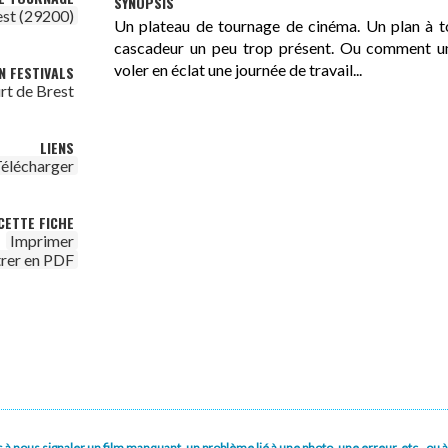
SYNOPSIS
est (29200)
Un plateau de tournage de cinéma. Un plan à to
cascadeur un peu trop présent. Ou comment un
voler en éclat une journée de travail...
N FESTIVALS
urt de Brest
LIENS
élécharger
CETTE FICHE
Imprimer
trer en PDF
pas à nous signaler un film manquant, un problème lié à une photo, une erreur, etc., o