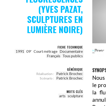
(YVES PAZAT,
SCULPTURES EN
LUMIÈRE NOIRE)
FICHE TECHNIQUE
1991
09'
Court métrage
Documentaire
Français
Tous publics
SYNOPS
GÉNÉRIQUE
Patrick Brochec
Réalisation :
Nous 
Patrick Brochec
Scénario :
le pr
MOTS CLÉS
la fl
arts
sculpture
annul