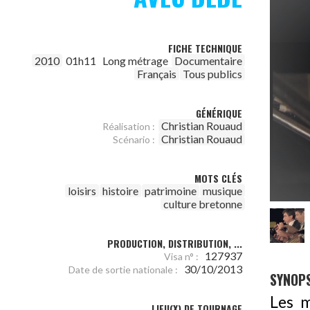
FICHE TECHNIQUE
2010
01h11
Long métrage
Documentaire
Français
Tous publics
GÉNÉRIQUE
Christian Rouaud
Réalisation :
Christian Rouaud
Scénario :
MOTS CLÉS
loisirs
histoire
patrimoine
musique
culture bretonne
PRODUCTION, DISTRIBUTION, ...
127937
Visa n° :
30/10/2013
Date de sortie nationale :
SYNOPS
Les m
LIEU(X) DE TOURNAGE