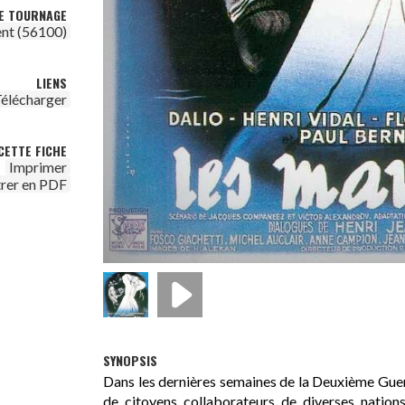
DE TOURNAGE
ent (56100)
LIENS
élécharger
CETTE FICHE
Imprimer
trer en PDF
SYNOPSIS
Dans les dernières semaines de la Deuxième Guer
de citoyens collaborateurs de diverses nations