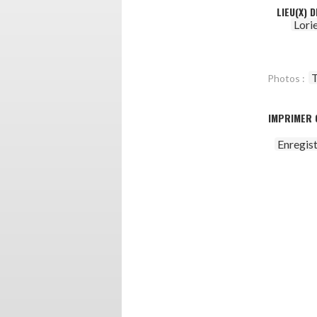
LIEU(X) 
Lori
T
Photos :
IMPRIMER 
Enregis