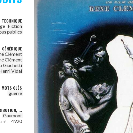
E TECHNIQUE
age
Fiction
ous publics
GÉNÉRIQUE
né Clément
né Clément
o Giachetti
Henri Vidal
MOTS CLÉS
guerre
IBUTION, ...
Gaumont
:
4920
a n° :