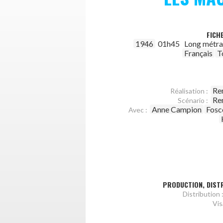
FICH
1946
01h45
Long métr
Français
T
Re
Réalisation :
Re
Scénario :
Anne Campion
Fosc
Avec :
PRODUCTION, DISTR
Distribution 
Vis