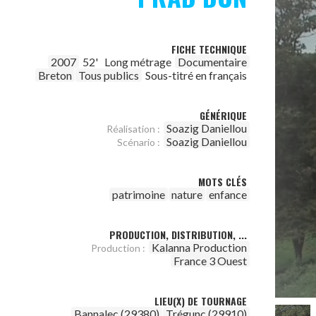
FICHE TECHNIQUE
2007
52'
Long métrage
Documentaire
Breton
Tous publics
Sous-titré en français
GÉNÉRIQUE
Soazig Daniellou
Réalisation :
Soazig Daniellou
Scénario :
MOTS CLÉS
patrimoine
nature
enfance
PRODUCTION, DISTRIBUTION, ...
Kalanna Production
Production :
France 3 Ouest
LIEU(X) DE TOURNAGE
Bannalec (29380)
Trégunc (29910)