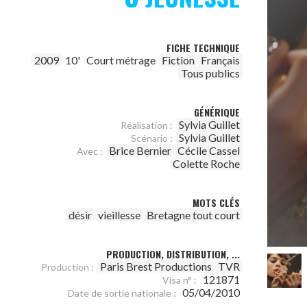
FICHE TECHNIQUE
2009
10'
Court métrage
Fiction
Français
Tous publics
GÉNÉRIQUE
Sylvia Guillet
Réalisation :
Sylvia Guillet
Scénario :
Brice Bernier
Cécile Cassel
Avec :
Colette Roche
MOTS CLÉS
désir
vieillesse
Bretagne tout court
PRODUCTION, DISTRIBUTION, ...
Paris Brest Productions
TVR
Production :
121871
Visa n° :
05/04/2010
Date de sortie nationale :