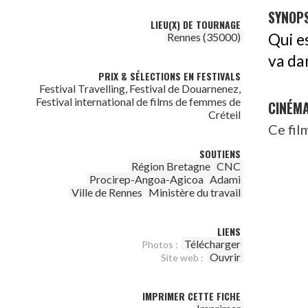
SYNOPS
LIEU(X) DE TOURNAGE
Rennes (35000)
Qui e
va dan
PRIX & SÉLECTIONS EN FESTIVALS
Festival Travelling, Festival de Douarnenez,
Festival international de films de femmes de
CINÉM
Créteil
Ce fil
SOUTIENS
Région Bretagne
CNC
Procirep-Angoa-Agicoa
Adami
Ville de Rennes
Ministère du travail
LIENS
Télécharger
Photos :
Ouvrir
Site web :
IMPRIMER CETTE FICHE