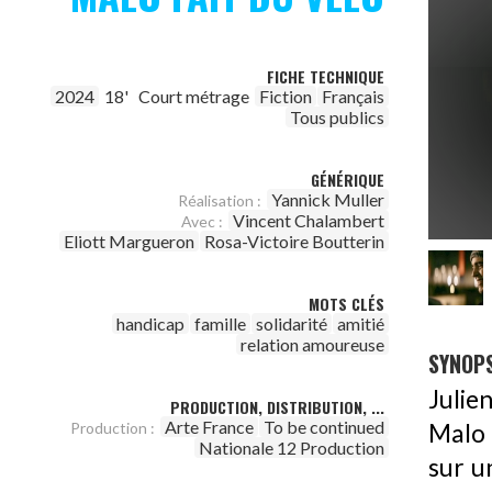
FICHE TECHNIQUE
2024
18'
Court métrage
Fiction
Français
Tous publics
GÉNÉRIQUE
Yannick Muller
Réalisation :
Vincent Chalambert
Avec :
Eliott Margueron
Rosa-Victoire Boutterin
MOTS CLÉS
handicap
famille
solidarité
amitié
relation amoureuse
SYNOPS
Julie
PRODUCTION, DISTRIBUTION, ...
Arte France
To be continued
Malo l
Production :
Nationale 12 Production
sur u