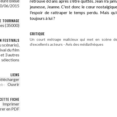
Heure Bleue
retrouve 60 ans après s'être quittés. Jean n'a ja
0/06/2015
jeunesse, Jeanne. C'est donc le cœur nostalgique
l'espoir de rattraper le temps perdu. Mais qu'e
toujours à lui ?
DE TOURNAGE
es (35000)
CRITIQUE
Un court métrage malicieux qui met en scène de s
N FESTIVALS
d’excellents acteurs - Avis des médiathèques
u scénario),
ival du film
et 3 autres
sélections
LIENS
élécharger
Ouvrir
eb :
CETTE FICHE
Imprimer
trer en PDF