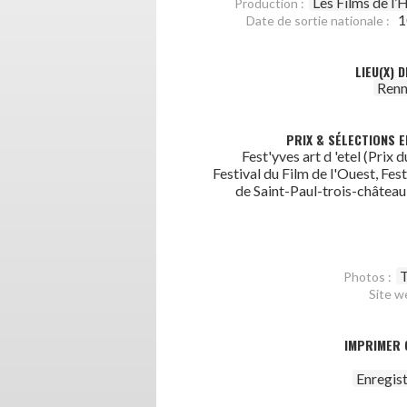
Les Films de l’
Production :
1
Date de sortie nationale :
LIEU(X) 
Renn
PRIX & SÉLECTIONS E
Fest'yves art d 'etel (Prix d
Festival du Film de l'Ouest, Fest
de Saint-Paul-trois-château 
T
Photos :
Site w
IMPRIMER 
Enregis