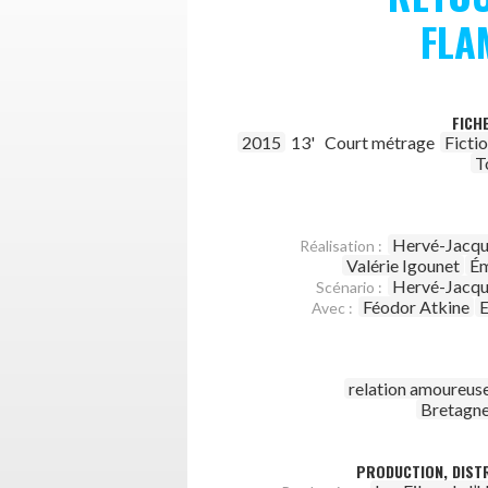
FLA
FICH
2015
13'
Court métrage
Ficti
T
Hervé-Jacqu
Réalisation :
Valérie Igounet
Ém
Hervé-Jacqu
Scénario :
Féodor Atkine
E
Avec :
relation amoureus
Bretagne
PRODUCTION, DISTR