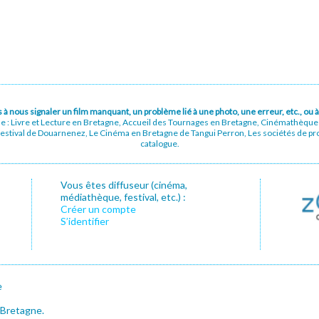
pas à nous signaler un film manquant, un problème lié à une photo, une erreur, etc., o
ue : Livre et Lecture en Bretagne, Accueil des Tournages en Bretagne, Cinémathèqu
stival de Douarnenez, Le Cinéma en Bretagne de Tangui Perron, Les sociétés de prod
catalogue.
Vous êtes diffuseur (cinéma,
médiathèque, festival, etc.) :
Créer un compte
S’identifier
e
 Bretagne.