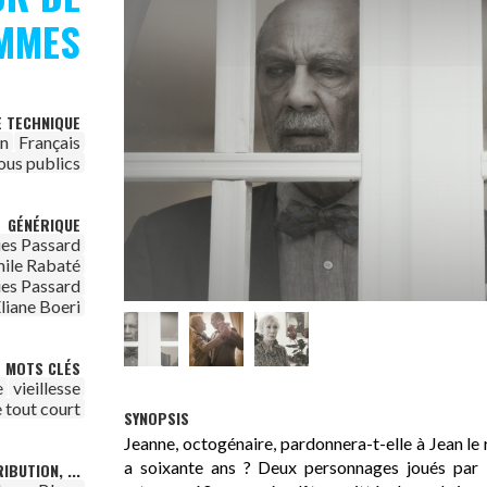
MMES
E TECHNIQUE
on
Français
ous publics
GÉNÉRIQUE
es Passard
ile Rabaté
es Passard
liane Boeri
MOTS CLÉS
e
vieillesse
 tout court
SYNOPSIS
Jeanne, octogénaire, pardonnera-t-elle à Jean l
a soixante ans ? Deux personnages joués par 
IBUTION, ...