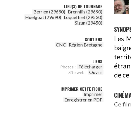
LIEU(X) DE TOURNAGE
Berrien (29690)
Brennilis (29690)
Huelgoat (29690)
Loqueffret (29530)
Sizun (29450)
SYNOPS
Les M
SOUTIENS
CNC
Région Bretagne
baign
terri
LIENS
étrang
Télécharger
Photos :
Ouvrir
Site web :
de ce
IMPRIMER CETTE FICHE
CINÉM
Imprimer
Enregistrer en PDF
Ce fil