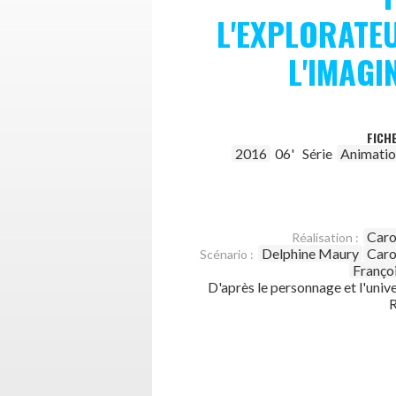
L'EXPLORATE
L'IMAGI
FICH
2016
06'
Série
Animati
Caro
Réalisation :
Delphine Maury
Caro
Scénario :
Franço
D'après le personnage et l'univ
R