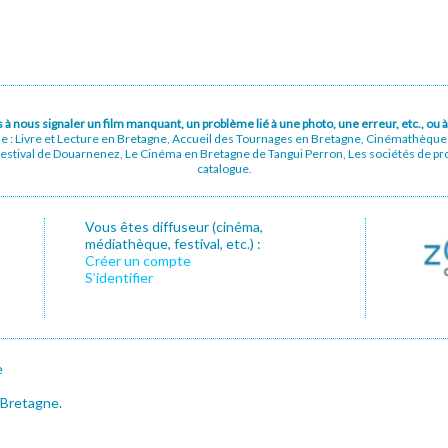
pas à nous signaler un film manquant, un problème lié à une photo, une erreur, etc., o
ue : Livre et Lecture en Bretagne, Accueil des Tournages en Bretagne, Cinémathèqu
stival de Douarnenez, Le Cinéma en Bretagne de Tangui Perron, Les sociétés de prod
catalogue.
Vous êtes diffuseur (cinéma,
médiathèque, festival, etc.) :
Créer un compte
S’identifier
e
 Bretagne.