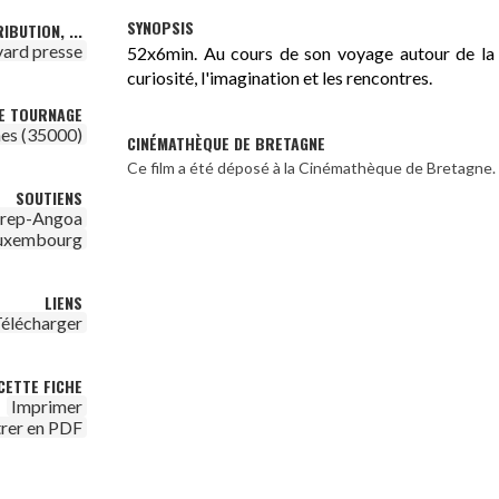
SYNOPSIS
IBUTION, ...
ard presse
52x6min. Au cours de son voyage autour de la t
curiosité, l'imagination et les rencontres.
DE TOURNAGE
es (35000)
CINÉMATHÈQUE DE BRETAGNE
Ce film a été déposé à la Cinémathèque de Bretagne.
SOUTIENS
irep-Angoa
Luxembourg
LIENS
élécharger
CETTE FICHE
Imprimer
trer en PDF