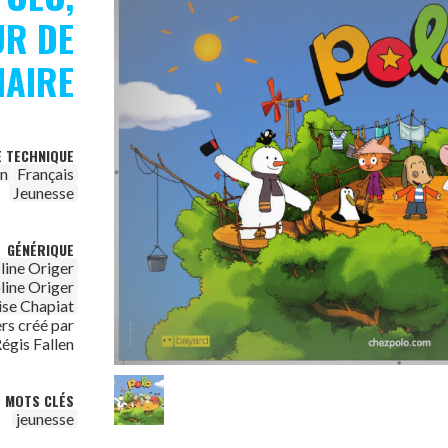
UR DE
NAIRE
E TECHNIQUE
on
Français
Jeunesse
GÉNÉRIQUE
line Origer
line Origer
ise Chapiat
ers créé par
égis Fallen
MOTS CLÉS
jeunesse