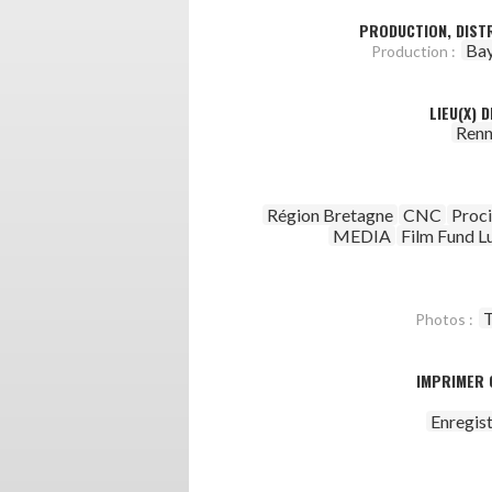
PRODUCTION, DISTR
Bay
Production :
LIEU(X) 
Renn
Région Bretagne
CNC
Proc
MEDIA
Film Fund 
T
Photos :
IMPRIMER 
Enregis