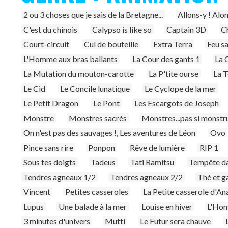
2 ou 3 choses que je sais de la Bretagne...
Allons-y ! Alon
C'est du chinois
Calypso is like so
Captain 3D
Ch
Court-circuit
Cul de bouteille
Extra Terra
Feu s
L'Homme aux bras ballants
La Cour des gants 1
La 
La Mutation du mouton-carotte
La P'tite ourse
La T
Le Cid
Le Concile lunatique
Le Cyclope de la mer
Le Petit Dragon
Le Pont
Les Escargots de Joseph
Monstre
Monstres sacrés
Monstres...pas si monstr
On n'est pas des sauvages !, Les aventures de Léon
Ovo
Pince sans rire
Ponpon
Rêve de lumière
RIP 1
Sous tes doigts
Tadeus
Tati Ramitsu
Tempête da
Tendres agneaux 1/2
Tendres agneaux 2/2
Thé et g
Vincent
Petites casseroles
La Petite casserole d'An
Lupus
Une balade à la mer
Louise en hiver
L'Hom
3 minutes d'univers
Mutti
Le Futur sera chauve