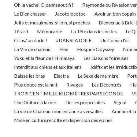
Oh la vache! O pennsaoutiñ !
Raymonde ou l’évasion ver
Le Bien chasser
Jacotolocotoc
Avoir un bon copain
Juifs et musulmans, si loin, si proches
Bienvenue à Bric-
Têtard
Mémorable
La Tête dans les orties
Le Qu
Crias/ au dodo !
#DANSLATOILE
Un Coeur d'or
La Vie de château
Flee
Hospice Odyssey
Noir So
Yuku et la fleur de l'Himalaya
Les Liaisons foireuses
Interdit aux chiens et aux italiens
Idéfix et les Irréductib
Baisse les bras
Electra
Le Sexe de ma mère
Port
Plus douce est la nuit
Rivages
Les Décentrés
He
TROIS CENT MILLE KILOMÈTRES PAR SECONDE
Vi
Une Guitare à la mer
De ses propre ailes
Signal
La vie de Château, mon enfance à versailles
Amélie et l
Mise en culture,récolte et dispersion des epines