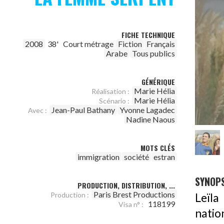
FICHE TECHNIQUE
2008
38'
Court métrage
Fiction
Français
Arabe
Tous publics
GÉNÉRIQUE
Marie Hélia
Réalisation :
Marie Hélia
Scénario :
Jean-Paul Bathany
Yvonne Lagadec
Avec :
Nadine Naous
MOTS CLÉS
immigration
société
estran
SYNOPS
PRODUCTION, DISTRIBUTION, ...
Paris Brest Productions
Production :
Leïla
118199
Visa n° :
natio