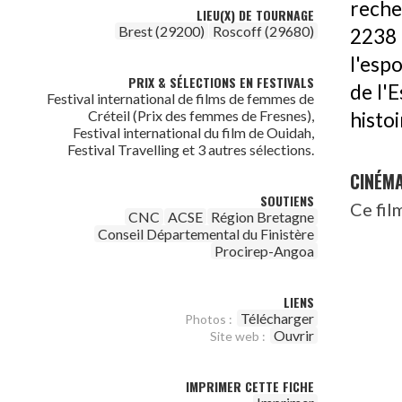
reche
LIEU(X) DE TOURNAGE
Brest (29200)
Roscoff (29680)
2238 
l'esp
PRIX & SÉLECTIONS EN FESTIVALS
de l'E
Festival international de films de femmes de
Créteil (Prix des femmes de Fresnes),
histo
Festival international du film de Ouidah,
Festival Travelling et 3 autres sélections.
CINÉM
SOUTIENS
Ce fil
CNC
ACSE
Région Bretagne
Conseil Départemental du Finistère
Procirep-Angoa
LIENS
Télécharger
Photos :
Ouvrir
Site web :
IMPRIMER CETTE FICHE