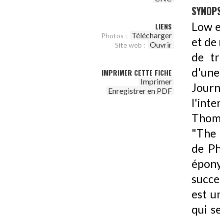
SYNOPS
Low e
LIENS
Télécharger
Photos :
et de
Ouvrir
Site web :
de tr
d'une
IMPRIMER CETTE FICHE
Imprimer
Journ
Enregistrer en PDF
l'int
Thoma
"The 
de Ph
épon
succe
est u
qui s