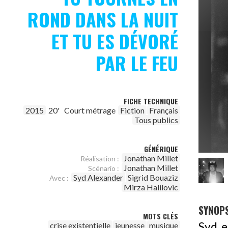
ROND DANS LA NUIT
ET TU ES DÉVORÉ
PAR LE FEU
FICHE TECHNIQUE
2015
20'
Court métrage
Fiction
Français
Tous publics
GÉNÉRIQUE
Jonathan Millet
Réalisation :
Jonathan Millet
Scénario :
Syd Alexander
Sigrid Bouaziz
Avec :
Mirza Halilovic
SYNOPS
MOTS CLÉS
Syd e
crise existentielle
jeunesse
musique