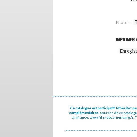
T
Photos :
IMPRIMER 
Enregis
Ce catalogue est participatif. N'hésitez 
complémentaires.
Sources de ce catalog
Unifrance, www.film-documentaire.fr, Fe