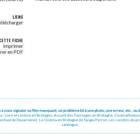
LIENS
élécharger
CETTE FICHE
Imprimer
trer en PDF
pas à nous signaler un film manquant, un problème lié à une photo, une erreur, etc., o
ue : Livre et Lecture en Bretagne, Accueil des Tournages en Bretagne, Cinémathèqu
stival de Douarnenez, Le Cinéma en Bretagne de Tangui Perron, Les sociétés de prod
catalogue.