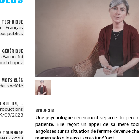
E TECHNIQUE
on
Français
ous publics
GÉNÉRIQUE
a Baroncini
inda Lopez
MOTS CLÉS
ude
société
IBUTION, ...
productions
SYNOPSIS
9/09/2023
Une psychologue récemment séparée du père de
patiente. Elle reçoit un appel de sa mère tox
angoisses sur sa situation de femme devenue chaot
DE TOURNAGE
maman solo elle aussi, sera stupéfiant.
el (35290)