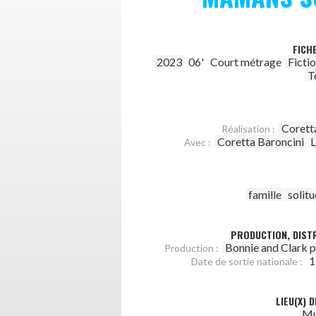
FICH
2023
06'
Court métrage
Ficti
T
Corett
Réalisation :
Coretta Baroncini
L
Avec :
famille
solit
PRODUCTION, DISTR
Bonnie and Clark 
Production :
1
Date de sortie nationale :
LIEU(X) 
Mu