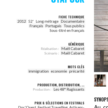
FICHE TECHNIQUE
2012
52'
Long métrage
Documentaire
Français
Portugais
Tous publics
Sous-titré en français
GÉNÉRIQUE
Maël Cabaret
Réalisation :
Maël Cabaret
Scénario :
MOTS CLÉS
immigration
economie
précarité
PRODUCTION, DISTRIBUTION, ...
Les 48° Rugissants
Production :
SYNOPS
PRIX & SÉLECTIONS EN FESTIVALS
Au cœ
Doc'Ouest, Festival Travelling, Artisans-