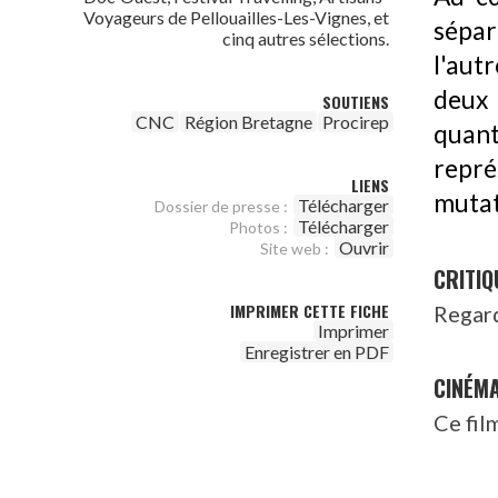
Voyageurs de Pellouailles-Les-Vignes, et
séparé
cinq autres sélections.
l'aut
deux 
SOUTIENS
CNC
Région Bretagne
Procirep
quan
repr
LIENS
mutat
Télécharger
Dossier de presse :
Télécharger
Photos :
Ouvrir
Site web :
CRITIQ
IMPRIMER CETTE FICHE
Regard
Imprimer
Enregistrer en PDF
CINÉM
Ce fil