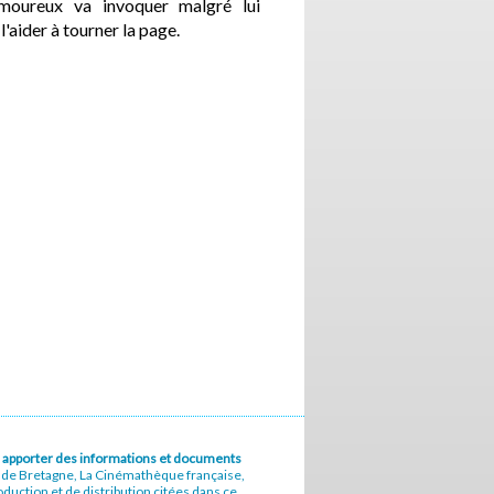
amoureux va invoquer malgré lui
'aider à tourner la page.
u à apporter des informations et documents
e de Bretagne, La Cinémathèque française,
uction et de distribution citées dans ce