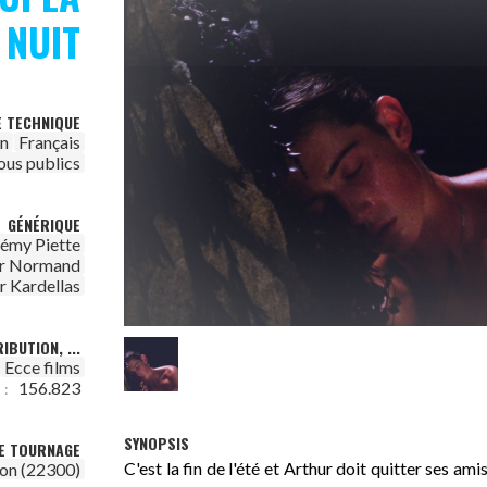
NUIT
E TECHNIQUE
on
Français
ous publics
GÉNÉRIQUE
rémy Piette
er Normand
r Kardellas
IBUTION, ...
Ecce films
156.823
 :
SYNOPSIS
DE TOURNAGE
C'est la fin de l'été et Arthur doit quitter ses ami
on (22300)