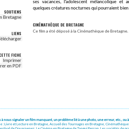
ses vacances, l'adolescent mélancolique et 
quelques créatures nocturnes qui pourraient bien l
SOUTIENS
n Bretagne
CINÉMATHÈQUE DE BRETAGNE
Ce film a été déposé à la Cinémathèque de Bretagne.
LIENS
élécharger
CETTE FICHE
Imprimer
trer en PDF
pas à nous signaler un film manquant, un problème lié à une photo, une erreur, etc., o
ue : Livre et Lecture en Bretagne, Accueil des Tournages en Bretagne, Cinémathèqu
stival de Douarnenez, Le Cinéma en Bretagne de Tangui Perron, Les sociétés de prod