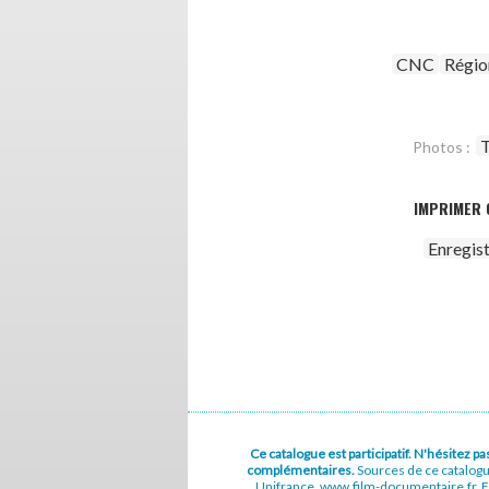
CNC
Régio
T
Photos :
IMPRIMER 
Enregis
Ce catalogue est participatif. N'hésitez 
complémentaires.
Sources de ce catalog
Unifrance, www.film-documentaire.fr, Fe