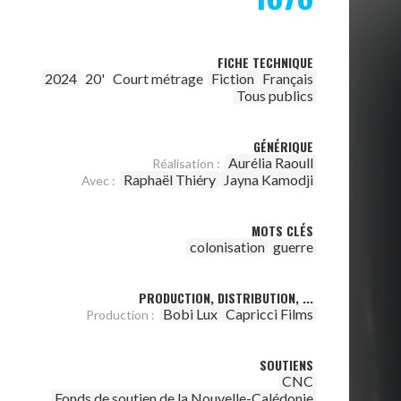
FICHE TECHNIQUE
2024
20'
Court métrage
Fiction
Français
Tous publics
GÉNÉRIQUE
Aurélia Raoull
Réalisation :
Raphaël Thiéry
Jayna Kamodji
Avec :
MOTS CLÉS
colonisation
guerre
PRODUCTION, DISTRIBUTION, ...
Bobi Lux
Capricci Films
Production :
SOUTIENS
CNC
Fonds de soutien de la Nouvelle-Calédonie