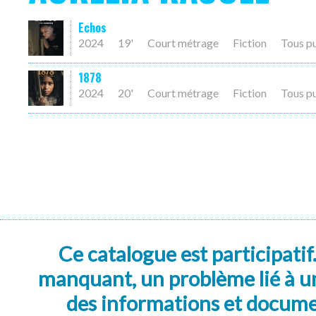
Echos
2024
19'
Court métrage
Fiction
Tous p
1878
2024
20'
Court métrage
Fiction
Tous p
Ce catalogue est participatif
manquant, un problème lié à un
des informations et docum