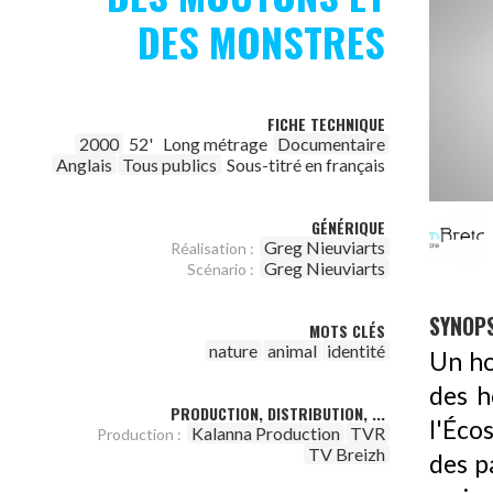
DES MONSTRES
FICHE TECHNIQUE
2000
52'
Long métrage
Documentaire
Anglais
Tous publics
Sous-titré en français
GÉNÉRIQUE
Greg Nieuviarts
Réalisation :
Greg Nieuviarts
Scénario :
SYNOPS
MOTS CLÉS
nature
animal
identité
Un ho
des h
PRODUCTION, DISTRIBUTION, ...
l'Écos
Kalanna Production
TVR
Production :
TV Breizh
des p