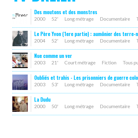
Des moutons et des monstres
2000
52'
Long métrage
Documentaire
Le Père Yvon (1ere partie) : aumônier des terre-
2004
52'
Long métrage
Documentaire
Nue comme un ver
2003
21'
Court métrage
Fiction
Tous p
Oubliés et trahis - Les prisonniers de guerre col
2003
53'
Long métrage
Documentaire
La Dudu
2000
50'
Long métrage
Documentaire