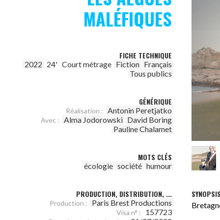
MALÉFIQUES
FICHE TECHNIQUE
2022
24'
Court métrage
Fiction
Français
Tous publics
GÉNÉRIQUE
Antonin Peretjatko
Réalisation :
Alma Jodorowski
David Boring
Avec :
Pauline Chalamet
MOTS CLÉS
écologie
société
humour
PRODUCTION, DISTRIBUTION, ...
SYNOPSI
Paris Brest Productions
Production :
Bretagne
157723
Visa n° :