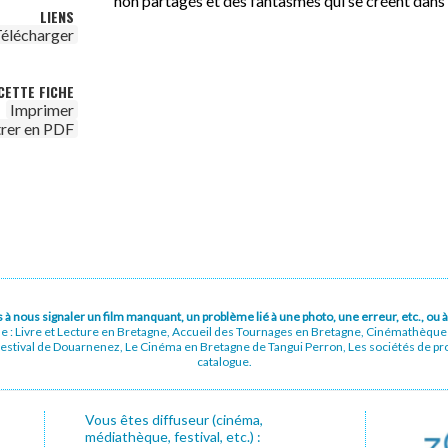
non partagés et des fantasmes qui se créent dans
LIENS
élécharger
CETTE FICHE
Imprimer
trer en PDF
pas à nous signaler un film manquant, un problème lié à une photo, une erreur, etc., o
ue : Livre et Lecture en Bretagne, Accueil des Tournages en Bretagne, Cinémathèqu
stival de Douarnenez, Le Cinéma en Bretagne de Tangui Perron, Les sociétés de prod
catalogue.
Vous êtes diffuseur (cinéma,
médiathèque, festival, etc.) :