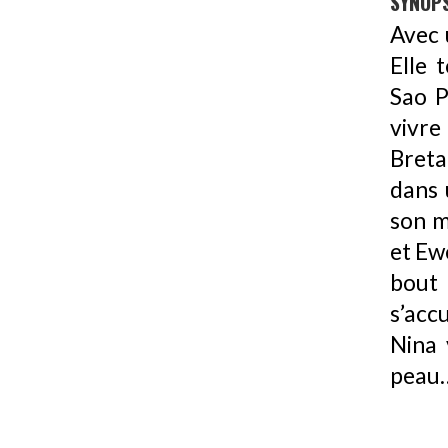
SYNOPS
Avec 
Elle 
Sao P
vivre
Breta
dans 
son m
et Ew
bout 
s’acc
Nina 
peau…