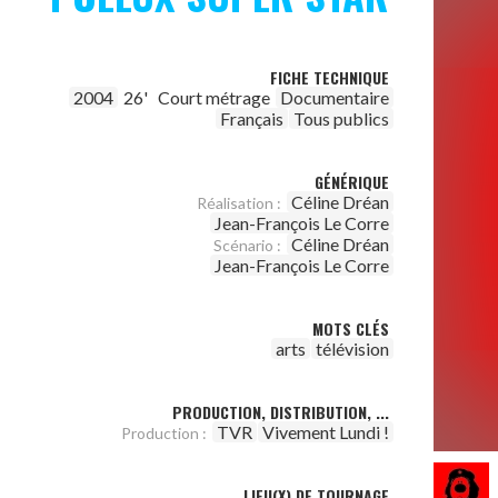
FICHE TECHNIQUE
2004
26'
Court métrage
Documentaire
Français
Tous publics
GÉNÉRIQUE
Céline Dréan
Réalisation :
Jean-François Le Corre
Céline Dréan
Scénario :
Jean-François Le Corre
MOTS CLÉS
arts
télévision
PRODUCTION, DISTRIBUTION, ...
TVR
Vivement Lundi !
Production :
LIEU(X) DE TOURNAGE