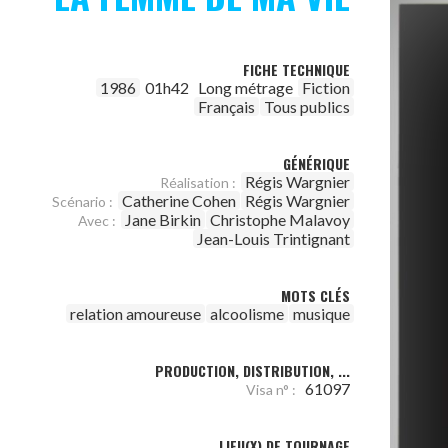
FICHE TECHNIQUE
1986
01h42
Long métrage
Fiction
Français
Tous publics
GÉNÉRIQUE
Régis Wargnier
Réalisation :
Catherine Cohen
Régis Wargnier
Scénario :
Jane Birkin
Christophe Malavoy
Avec :
Jean-Louis Trintignant
MOTS CLÉS
relation amoureuse
alcoolisme
musique
PRODUCTION, DISTRIBUTION, ...
61097
Visa n° :
LIEU(X) DE TOURNAGE