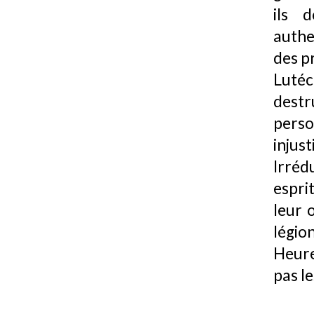
ils 
authe
des p
Luté
destr
perso
inju
Irréd
espri
leur 
légi
Heure
pas le