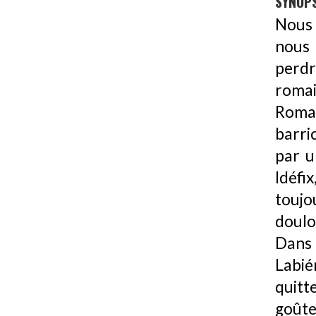
SYNOPS
Nous 
nous 
perdr
romai
Roma
barri
par u
Idéfi
toujo
doulo
Dans 
Labié
quitt
goûte