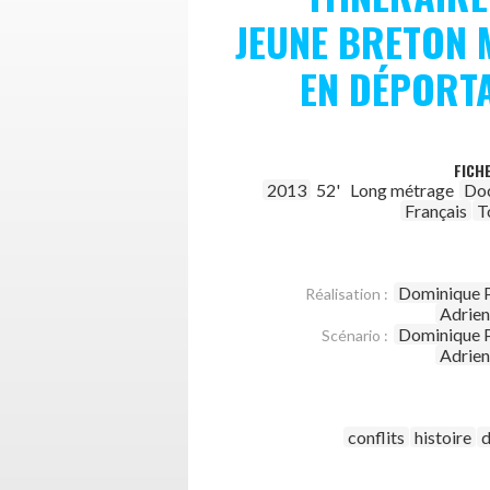
JEUNE BRETON
EN DÉPORT
FICH
2013
52'
Long métrage
Do
Français
T
Dominique P
Réalisation :
Adrien
Dominique P
Scénario :
Adrien
conflits
histoire
d