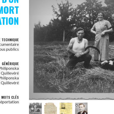
 MORT
ATION
E TECHNIQUE
cumentaire
ous publics
GÉNÉRIQUE
hiliponska
 Quillevéré
hiliponska
 Quillevéré
MOTS CLÉS
éportation