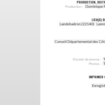
PRODUCTION, DISTR
Dominique P
Production :
LIEU(X) 
Landebaëron (22140)
Lanni
Conseil Départemental des Côt
T
Dossier de presse :
T
Photos :
IMPRIMER 
Enregis