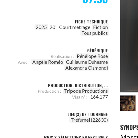
FICHE TECHNIQUE
2025
20'
Court métrage
Fiction
Tous publics
GÉNÉRIQUE
Pénélope Rose
Réalisation :
Angèle Roméo
Guillaume Duhesme
Avec :
Alexandra Cismondi
PRODUCTION, DISTRIBUTION, ...
Tripode Productions
Production :
164.177
Visa n° :
LIEU(X) DE TOURNAGE
Tréfumel (22630)
SYNOPS
Marcu
PRIX & SÉLECTIONS EN FESTIVALS