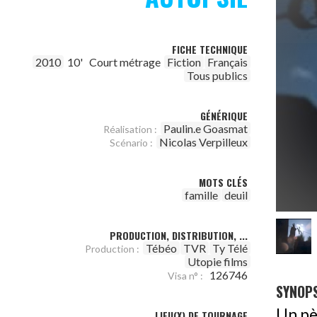
FICHE TECHNIQUE
2010
10'
Court métrage
Fiction
Français
Tous publics
GÉNÉRIQUE
Paulin.e Goasmat
Réalisation :
Nicolas Verpilleux
Scénario :
MOTS CLÉS
famille
deuil
PRODUCTION, DISTRIBUTION, ...
Tébéo
TVR
Ty Télé
Production :
Utopie films
126746
Visa n° :
SYNOPS
Un pèr
LIEU(X) DE TOURNAGE