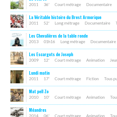
2011
36'
Court métrage
Documentaire
La Véritable histoire du Brest Armorique
2011
52'
Long métrage
Documentaire
Les Chevalières de la table ronde
2013
01h16
Long métrage
Documentaire
Les Escargots de Joseph
2009
12'
Court métrage
Animation
Jeu
Lundi matin
2011
17'
Court métrage
Fiction
Tous p
Mat pell Zo
2010
10'
Court métrage
Animation
Tou
Méandres
2014
06'
Court métrage
Animation
Tou