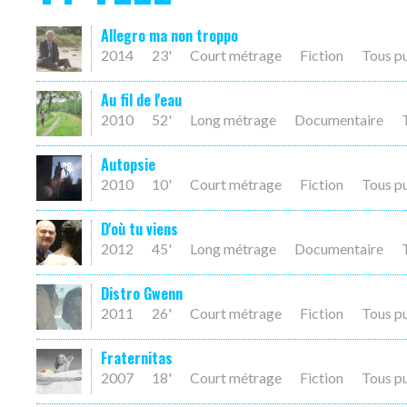
Allegro ma non troppo
2014
23'
Court métrage
Fiction
Tous p
Au fil de l'eau
2010
52'
Long métrage
Documentaire
Autopsie
2010
10'
Court métrage
Fiction
Tous p
D'où tu viens
2012
45'
Long métrage
Documentaire
Distro Gwenn
2011
26'
Court métrage
Fiction
Tous p
Fraternitas
2007
18'
Court métrage
Fiction
Tous p