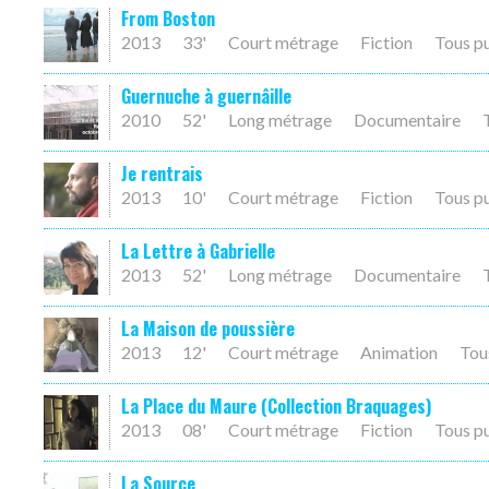
From Boston
2013
33'
Court métrage
Fiction
Tous p
Guernuche à guernâille
2010
52'
Long métrage
Documentaire
Je rentrais
2013
10'
Court métrage
Fiction
Tous p
La Lettre à Gabrielle
2013
52'
Long métrage
Documentaire
La Maison de poussière
2013
12'
Court métrage
Animation
Tou
La Place du Maure (Collection Braquages)
2013
08'
Court métrage
Fiction
Tous p
La Source