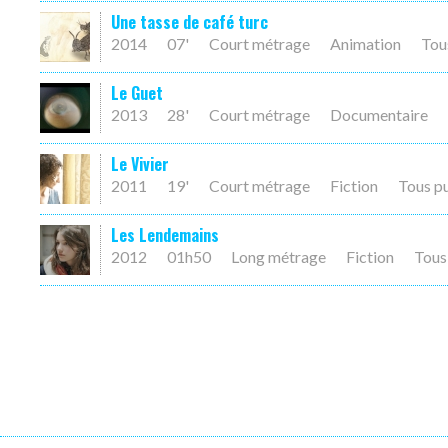
Une tasse de café turc
2014
07'
Court métrage
Animation
Tou
Le Guet
2013
28'
Court métrage
Documentaire
Le Vivier
2011
19'
Court métrage
Fiction
Tous p
Les Lendemains
2012
01h50
Long métrage
Fiction
Tous