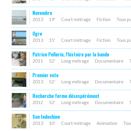
Novembre
2013
19'
Court métrage
Fiction
Tous p
Ogre
2013
15'
Court métrage
Fiction
Tous p
Patrice Pellerin, l'histoire par la bande
2011
52'
Long métrage
Documentaire
Premier vote
2013
52'
Long métrage
Documentaire
Recherche ferme désespérément
2012
52'
Long métrage
Documentaire
Son Indochine
2013
10'
Court métrage
Animation
Tou