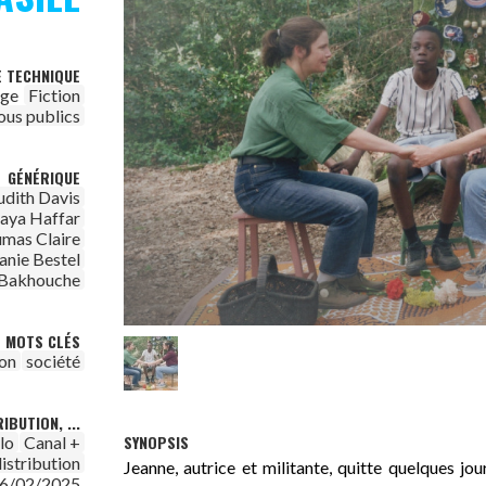
E TECHNIQUE
age
Fiction
ous publics
GÉNÉRIQUE
udith Davis
aya Haffar
mas Claire
anie Bestel
 Bakhouche
MOTS CLÉS
ion
société
IBUTION, ...
SYNOPSIS
lo
Canal +
istribution
Jeanne, autrice et militante, quitte quelques jou
6/02/2025