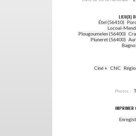
LIEU(X) 
Étel (56410)
Pord
Locoal-Mend
Plougoumelen (56400)
Cra
Pluneret (56400)
Aur
Bagnol
Ciné +
CNC
Régio
T
Photos :
IMPRIMER 
Enregis