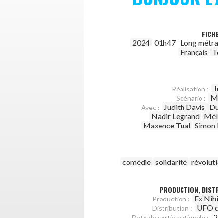
FICH
2024
01h47
Long métr
Français
T
J
Réalisation :
M
Scénario :
Judith Davis
Du
Avec :
Nadir Legrand
Mél
Maxence Tual
Simon
comédie
solidarité
révolut
PRODUCTION, DISTR
Ex Nihi
Production :
UFO d
Distribution :
2
Date de sortie nationale :