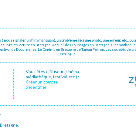
pas à nous signaler un film manquant, un problème lié à une photo, une erreur, etc., o
ue : Livre et Lecture en Bretagne, Accueil des Tournages en Bretagne, Cinémathèqu
stival de Douarnenez, Le Cinéma en Bretagne de Tangui Perron, Les sociétés de prod
catalogue.
Vous êtes diffuseur (cinéma,
médiathèque, festival, etc.) :
Créer un compte
S’identifier
e
 Bretagne.