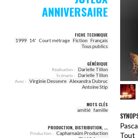
ANNIVERSAIRE
FICHE TECHNIQUE
1999
14'
Court métrage
Fiction
Français
Tous publics
GÉNÉRIQUE
Darielle Tillon
Réalisation :
Darielle Tillon
Scénario :
Virginie Dessevre
Alexandra Dubruc
Avec :
Antoine Stip
MOTS CLÉS
amitié
famille
SYNOPS
Pascal
PRODUCTION, DISTRIBUTION, ...
Capharnaüm Production
Production :
Tout 