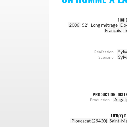
FICH
2006
52'
Long métrage
Do
Français
T
Sylv
Réalisation :
Sylv
Scénario :
PRODUCTION, DISTR
Aligal
Production :
LIEU(X) 
Plouescat (29430)
Saint-Ma