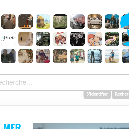
S'identifier
Recher
A MER