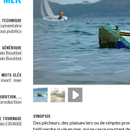
E TECHNIQUE
cumentaire
ous publics
GÉNÉRIQUE
ain Bouttet
ain Bouttet
MOTS CLÉS
mort
mer
IBUTION, ...
 production
SYNOPSIS
DE TOURNAGE
Des pêcheurs, des plaisanciers ou de simples pr
lo (35400)
failli perdre la vie en mer, qui ne cesse pourtant de 