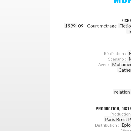
FICH
1999
09'
Court métrage
Ficti
T
M
Réalisation :
M
Scénario :
Mohamed
Avec :
Cathe
relatio
PRODUCTION, DISTR
Production 
Paris Brest 
Epic
Distribution :
Visa 