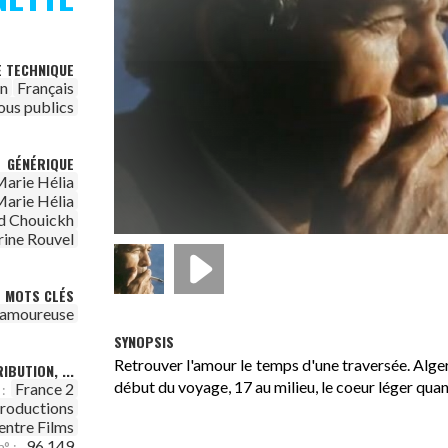
E TECHNIQUE
on
Français
ous publics
GÉNÉRIQUE
arie Hélia
arie Hélia
 Chouickh
rine Rouvel
MOTS CLÉS
n amoureuse
SYNOPSIS
Retrouver l'amour le temps d'une traversée. Alger
IBUTION, ...
début du voyage, 17 au milieu, le coeur léger quan
France 2
:
Productions
entre Films
96.149
n° :