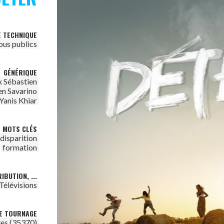
E TECHNIQUE
ous publics
GÉNÉRIQUE
 Sébastien
en Savarino
Yanis Khiar
MOTS CLÉS
disparition
formation
IBUTION, ...
Télévisions
DE TOURNAGE
les (35370)