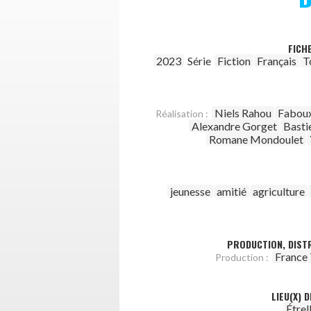
FICH
2023
Série
Fiction
Français
T
Niels Rahou
Faboux
Réalisation :
Alexandre Gorget
Basti
Romane Mondoulet
jeunesse
amitié
agriculture
PRODUCTION, DISTR
France 
Production :
LIEU(X) 
Étrel