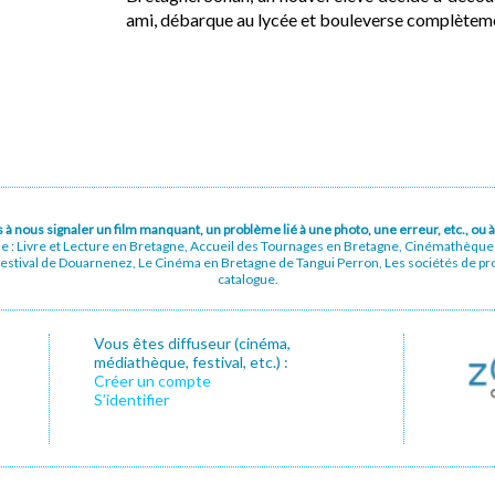
ami, débarque au lycée et bouleverse complètem
pas à nous signaler un film manquant, un problème lié à une photo, une erreur, etc., o
ue : Livre et Lecture en Bretagne, Accueil des Tournages en Bretagne, Cinémathèqu
stival de Douarnenez, Le Cinéma en Bretagne de Tangui Perron, Les sociétés de prod
catalogue.
Vous êtes diffuseur (cinéma,
médiathèque, festival, etc.) :
Créer un compte
S’identifier