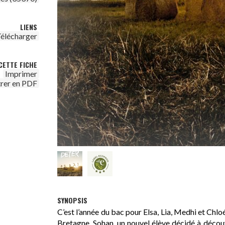
LIENS
élécharger
CETTE FICHE
Imprimer
trer en PDF
SYNOPSIS
C’est l’année du bac pour Elsa, Lia, Medhi et Chlo
Bretagne. Sohan, un nouvel élève décidé à découvr