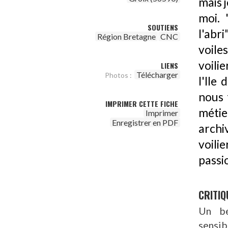
mais j
moi. 
SOUTIENS
l'abr
Région Bretagne
CNC
voiles
voili
LIENS
Télécharger
Photos :
l'Ile
nous f
IMPRIMER CETTE FICHE
métie
Imprimer
Enregistrer en PDF
archiv
voili
passi
CRITIQ
Un be
sensib