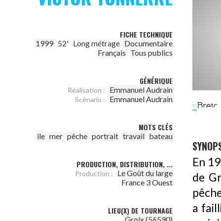
FICHE TECHNIQUE
1999
52'
Long métrage
Documentaire
Français
Tous publics
GÉNÉRIQUE
Emmanuel Audrain
Réalisation :
Emmanuel Audrain
Scénario :
MOTS CLÉS
ile
mer
pêche
portrait
travail
bateau
SYNOPS
En 192
PRODUCTION, DISTRIBUTION, ...
Le Goût du large
Production :
de Gr
France 3 Ouest
pêche
a fail
LIEU(X) DE TOURNAGE
Groix (56590)