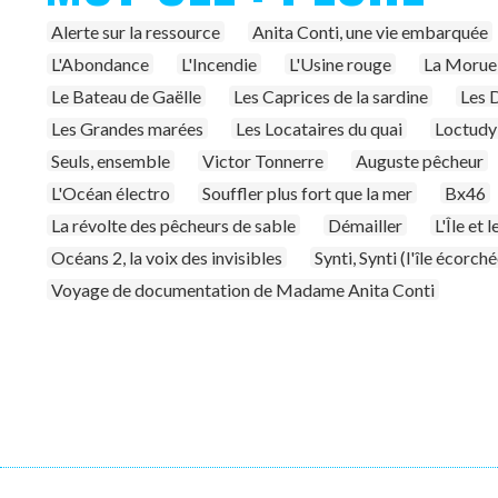
Alerte sur la ressource
Anita Conti, une vie embarquée
L'Abondance
L'Incendie
L'Usine rouge
La Morue 
Le Bateau de Gaëlle
Les Caprices de la sardine
Les 
Les Grandes marées
Les Locataires du quai
Loctudy-
Seuls, ensemble
Victor Tonnerre
Auguste pêcheur
L'Océan électro
Souffler plus fort que la mer
Bx46
La révolte des pêcheurs de sable
Démailler
L'Île et 
Océans 2, la voix des invisibles
Synti, Synti (l'île écorché
Voyage de documentation de Madame Anita Conti