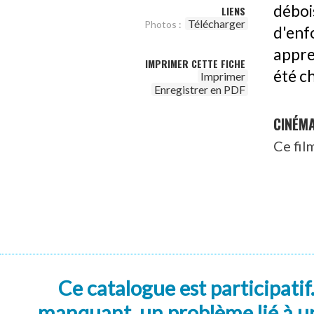
déboi
LIENS
Télécharger
Photos :
d'enf
appre
IMPRIMER CETTE FICHE
été c
Imprimer
Enregistrer en PDF
CINÉM
Ce fil
Ce catalogue est participatif
manquant, un problème lié à un