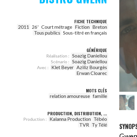
FICHE TECHNIQUE
2011
26'
Court métrage
Fiction
Breton
Tous publics
Sous-titré en français
GÉNÉRIQUE
Soazig Daniellou
Réalisation :
Soazig Daniellou
Scénario :
Klet Beyer
Aziliz Bourgès
Avec :
Erwan Cloarec
MOTS CLÉS
relation amoureuse
famille
PRODUCTION, DISTRIBUTION, ...
Kalanna Production
Tébéo
Production :
SYNOPS
TVR
Ty Télé
Gwenn