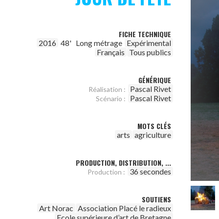
FICHE TECHNIQUE
2016
48'
Long métrage
Expérimental
Français
Tous publics
GÉNÉRIQUE
Pascal Rivet
Réalisation :
Pascal Rivet
Scénario :
MOTS CLÉS
arts
agriculture
PRODUCTION, DISTRIBUTION, ...
36 secondes
Production :
SOUTIENS
Art Norac
Association Placé le radieux
Ecole supérieure d’art de Bretagne